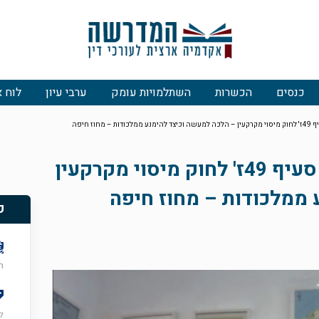
כנסים
הכשרות
השתלמויות עומק
ערבי עיון
לוח א
וז חיפה
פיצול אופקי ופיצול אנכי לפי סעיף 49ז' לחוק מיסוי מקרקעין
 ממלכודות – מחוז חיפה
פ
רא
ל