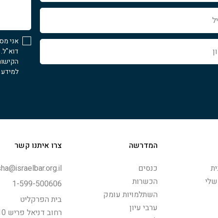
איך
נוכל
לעזור...
אני מס
דוא"ל.
הקישור
למידע נ
המדרשה
צרו איתנו קשר
ת
כנסים
ha@israelbar.org.il
שלי
הכשרות
1-599-500606
השתלמויות עומק
בית הפרקליט
ערבי עיון
רחוב דניאל פריש 10, תל-אביב