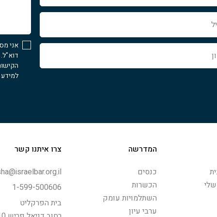
איך
נוכל
לעזור...
אני מס
דוא"ל.
הקישור
למידע נ
המדרשה
צרו איתנו קשר
ת
כנסים
ha@israelbar.org.il
שלי
הכשרות
1-599-500606
השתלמויות עומק
בית הפרקליט
ערבי עיון
רחוב דניאל פריש 10, תל-אביב