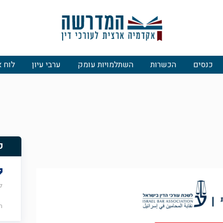
כנסים
הכשרות
השתלמויות עומק
ערבי עיון
לוח א
פ
ל
ה