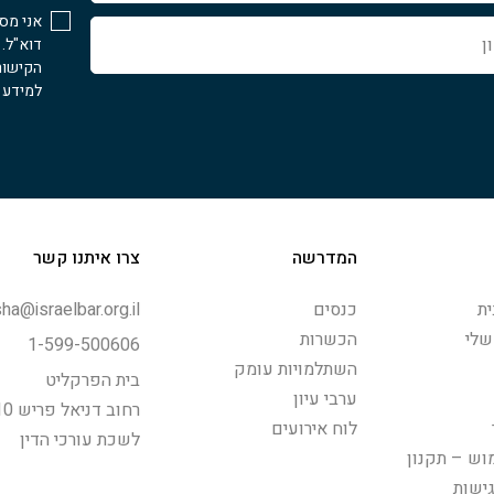
אני מס
דוא"ל.
הקישור
למידע נ
המדרשה
צרו איתנו קשר
ת
כנסים
ha@israelbar.org.il
שלי
הכשרות
1-599-500606
השתלמויות עומק
בית הפרקליט
ערבי עיון
רחוב דניאל פריש 10, תל-אביב
לוח אירועים
לשכת עורכי הדין
וש – תקנון
ישות