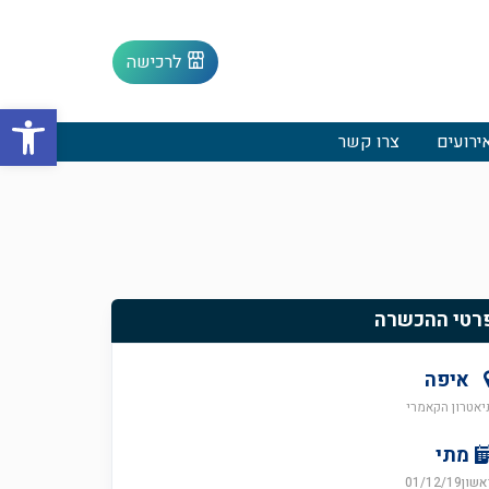
לרכישה
פתח סרגל
ירועים
צרו קשר
רטי ההכשרה
איפה
יאטרון הקאמרי
מתי
שון01/12/19