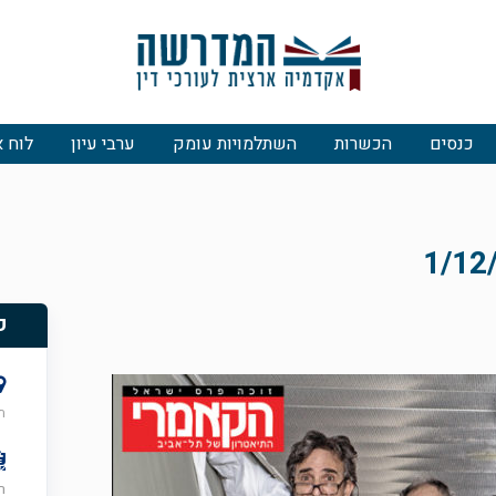
כנסים
הכשרות
השתלמויות עומק
ערבי עיון
לוח א
פ
ת
רא