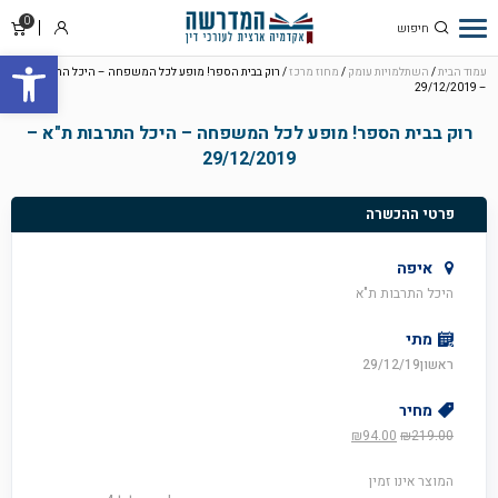
0
סל
התחבר
פתח סרגל
קניו
עמוד הבית
/
השתלמויות עומק
/
מחוז מרכז
/ רוק בבית הספר! מופע לכל המשפחה – היכל התרבות ת"א
– 29/12/2019
רוק בבית הספר! מופע לכל המשפחה – היכל התרבות ת"א –
29/12/2019
פרטי ההכשרה
איפה
היכל התרבות ת"א
מתי
ראשון29/12/19
מחיר
המחיר
המחיר
₪
94.00
₪
219.00
המקורי
הנוכחי
היה:
הוא:
המוצר אינו זמין
₪94.00.
₪219.00.