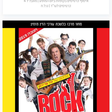
איסוף כרטיסים בקופות ביום המופע | מוגבל ל 4
כרטיסים לעו"ד | ט.ל.ח