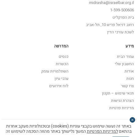
midrasha@israelbar.org.il
1-599-500606
בית הפרקליט
רחוב דניאל פריש 10, תל-אביב
לשכת עורכי הדין
מידע
המדרשה
עמוד הבית
כנסים
החשבון שלי
הכשרות
אודות
השתלמויות עומק
חנות
ערבי עיון
צרו קשר
לוח אירועים
תנאי שימוש – תקנון
הצהרת נגישות
מדיניות פרטיות
באתר זה נעשה שימוש בקבצי עוגיות (cookies) ובטכנולוגיות מעקב אחרות
בהתאם
למדיניות הפרטיות
המשך גלישתך באתר מהווה הסכמה לשימוש זה