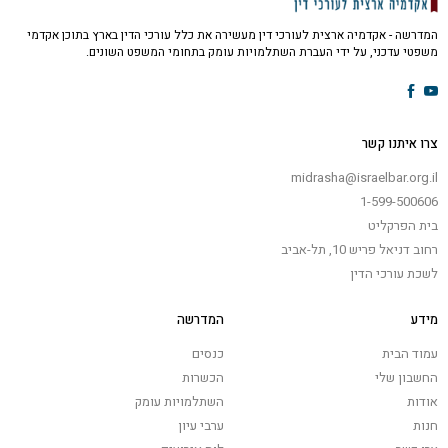
המדרשה - אקדמיה ארצית לעורכי דין מעשירה את כלל עורכי הדין בארץ בתוכן אקדמי
משפטי עדכני, על ידי העברת השתלמויות עומק בתחומי המשפט השונים.
צרו איתנו קשר
midrasha@israelbar.org.il
1-599-500606
בית הפרקליט
רחוב דניאל פריש 10, תל-אביב
לשכת עורכי הדין
מידע
המדרשה
עמוד הבית
כנסים
החשבון שלי
הכשרות
אודות
השתלמויות עומק
חנות
ערבי עיון