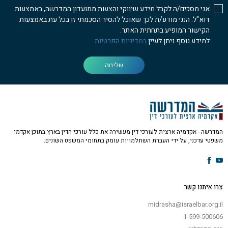
אני מסכים/ה לקבל מידע שיווקי והצעות ממועדון המדרשה, באמצעות
דוא"ל. הנני מודע/ת לכך שאוכל להסיר הסכמתי זו בכל עת באמצעות
הקישור המופיע בתחתית האתר.
למידע נוסף ניתן לעיין
במדיניות הפרטיות
שליחה
המדרשה - אקדמיה ארצית לעורכי דין מעשירה את כלל עורכי הדין בארץ בתוכן אקדמי
משפטי עדכני, על ידי העברת השתלמויות עומק בתחומי המשפט השונים.
צרו איתנו קשר
midrasha@israelbar.org.il
1-599-500606