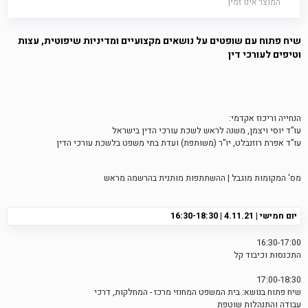
המוצר אינו זמין
שיח פתוח עם שופטים על נושאים מקצועיים ומדיניות שיפוטית, עצות
וטיפים לעורכי דין
הנחייה וריכוז אקדמי:
עו”ד יוסי ויצמן, משנה לראש לשכת עורכי הדין בישראל
עו”ד אפרת רוזנבלט, יו”ר (משותפת) ועדת בתי משפט בלשכת עורכי הדין
מס' המקומות מוגבל | ההשתתפות מותנית בהרשמה מראש
יום חמישי | 4.11.21 | 16:30-18:30
16:30-17:00
התכנסות וכיבוד קל
17:00-18:30
שיח פתוח בנושא: בית המשפט המחוזי מרכז - המחלקות, דרכי
עבודה והתנהלות שוטפת