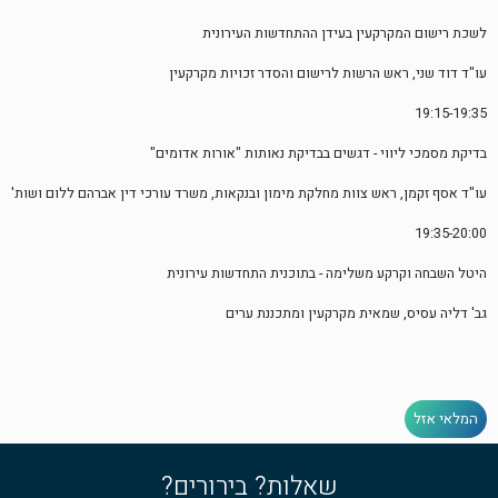
לשכת רישום המקרקעין בעידן ההתחדשות העירונית
עו"ד דוד שני, ראש הרשות לרישום והסדר זכויות מקרקעין
19:15-19:35
בדיקת מסמכי ליווי - דגשים בבדיקת נאותות "אורות אדומים"
עו"ד אסף זקמן, ראש צוות מחלקת מימון ובנקאות, משרד עורכי דין אברהם ללום ושות'
19:35-20:00
היטל השבחה וקרקע משלימה - בתוכנית התחדשות עירונית
גב' דליה עסיס, שמאית מקרקעין ומתכננת ערים
המלאי אזל
שאלות? בירורים?