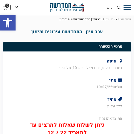
0
סל
התחבר
פתח סרגל
קניו
עמוד הבית
/
ערבי עיון
/ ערב עיון | התחדשות עירונית ומימון
ערב עיון | התחדשות עירונית ומימון
פרטי ההכשרה
איפה
בית הפרקליט, רח' דניאל פריש 10, תל-אביב
מתי
שלישי19/07/22
מחיר
ללא עלות
המוצר אינו זמין
ניתן לשלוח שאלות למרצים עד
לתאריך 12.7.22