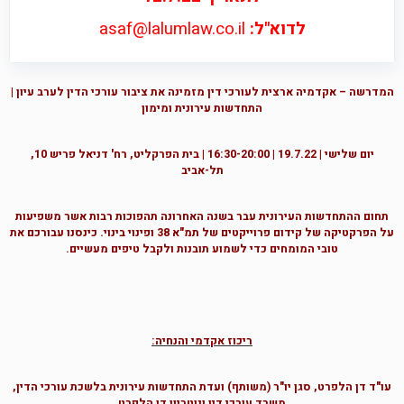
לדוא"ל:
asaf@lalumlaw.co.il
המדרשה – אקדמיה ארצית לעורכי דין
מזמינה את ציבור עורכי הדין
לערב עיון |
התחדשות עירונית ומימון
יום שלישי | 19.7.22 | 16:30-20:00 |
בית הפרקליט, רח' דניאל פריש 10,
תל-אביב
תחום ההתחדשות העירונית עבר בשנה האחרונה תהפוכות רבות אשר משפיעות
על הפרקטיקה של קידום פרוייקטים של תמ"א 38 ופינוי בינוי. כינסנו עבורכם את
טובי המומחים כדי לשמוע תובנות ולקבל טיפים מעשיים.
ריכוז אקדמי והנחיה:
עו"ד דן הלפרט, סגן יו"ר (משותף) ועדת התחדשות עירונית בלשכת עורכי הדין,
משרד עורכי דין ונוטריון דן הלפרט