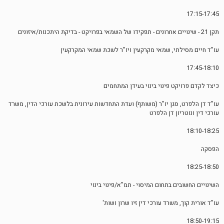
17:15-17:45
תקן 21 - שינויים אחרונים - תפקידו של השמאי בפרויקט - בדיקת היתכנות/איזונים
עו"ד חיים מסילתי, שמאי מקרקעין ויו"ר לשכת שמאי המקרקעין
17:45-18:10
כיצד לקדם פרויקט פינוי בינוי בעידן המתחמים
עו"ד דן הלפרט, סגן יו"ר (משותף) ועדת התחדשות עירונית בלשכת עורכי הדין, משרד
עורכי דין ונוטריון דן הלפרט
18:10-18:25
הפסקה
18:25-18:50
השינויים החשובים בתחום המיסוי - תמ"א/פינוי בינוי
עו"ד אורית קוך, משרד עורכי דין זיו שרון ושות'
18:50-19:15